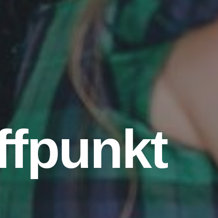
in Ort
en