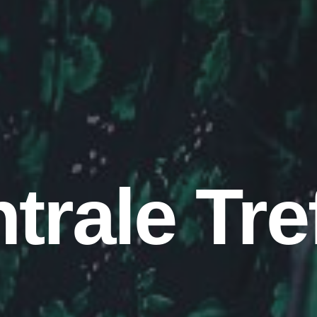
als nur e
um Koch